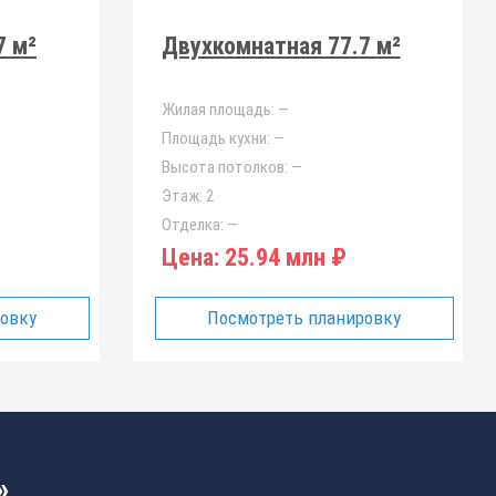
7 м²
Двухкомнатная 77.7 м²
Жилая площадь:
—
Площадь кухни:
—
Высота потолков:
—
Этаж:
2
Отделка:
—
Цена:
25.94 млн ₽
ровку
Посмотреть планировку
»