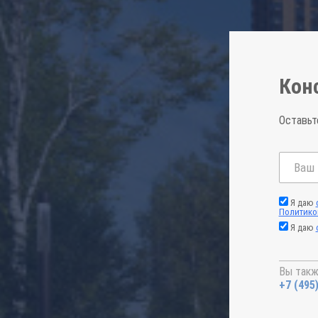
Кон
Оставьт
Я даю
Политико
Я даю
Вы такж
+7 (495