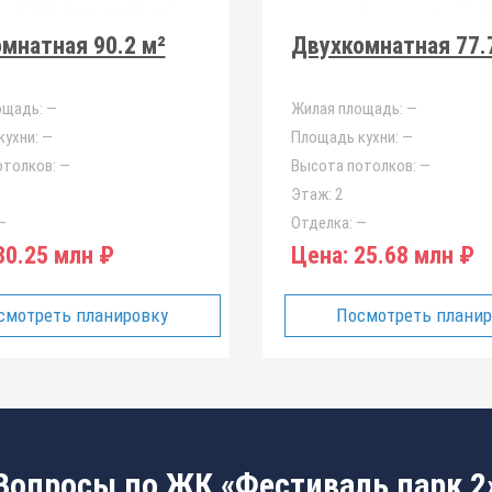
мнатная 90.2 м²
Двухкомнатная 77.
ощадь:
—
Жилая площадь:
—
ухни:
—
Площадь кухни:
—
отолков:
—
Высота потолков:
—
Этаж:
2
—
Отделка:
—
0.25 млн ₽
Цена:
25.68 млн ₽
смотреть планировку
Посмотреть плани
Вопросы по ЖК «Фестиваль парк 2