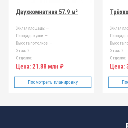
Двухкомнатная 57.9 м²
Трёхко
Жилая площадь:
—
Жилая пл
Площадь кухни:
—
Площадь к
Высота потолков:
—
Высота п
Этаж:
2
Этаж:
2
Отделка:
—
Отделка:
Цена:
21.88 млн ₽
Цена:
3
Посмотреть планировку
По